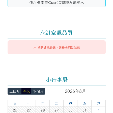
使用臺南市OpenID認證系統登入
AQI空氣品質
⚠️ 網路連線錯誤，請檢查網路狀態
小行事曆
2026年8月
上個月
今天
下個月
日
一
二
三
四
五
六
26
27
28
29
30
31
1